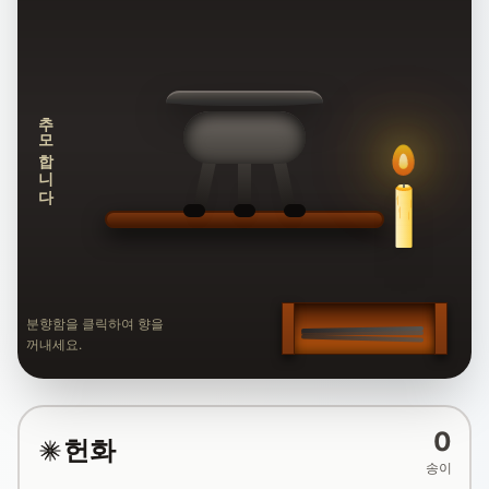
추모합니다
분향함을 클릭하여 향을
꺼내세요.
0
헌화
송이