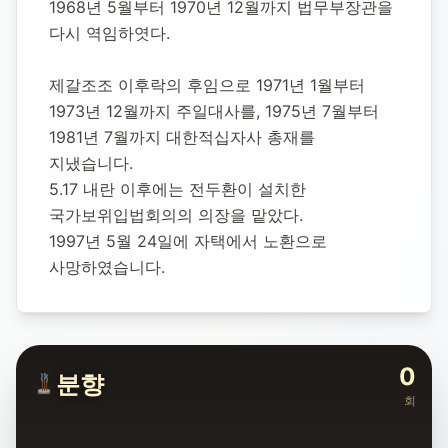
1968년 5월부터 1970년 12월까지 법무부장관을 
1914년 2월 7일
-
1997년 5월 24일
(향년 83세)
다시 역임하엿다.
추모소 개설:
2020년 12월 3일
29,972
명 방문
제갈조조 이후락의 후임으로 1971년 1월부터 
1973년 12월까지 주일대사를, 1975년 7월부터 
1981년 7월까지 대한적십자사 총재를 
지냈습니다.
5.17 내란 이후에는 전두환이 설치한 
국가보위입법회의의 의장을 맡았다.
1997년 5월 24일에 자택에서 노환으로 
사망하였습니다.
0
분향
회