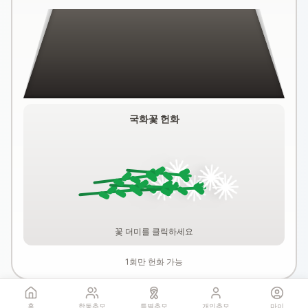
국화꽃 헌화
꽃 더미를 클릭하세요
1회만 헌화 가능
홈
합동추모
특별추모
개인추모
마이