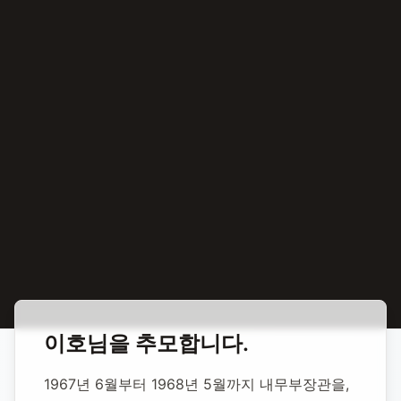
홈
합동 추모
이호 정치인
이호
님을 추모합니다.
이호 정치인
1967년 6월부터 1968년 5월까지 내무부장관을, 