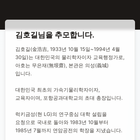
홈
합동 추모
김호길 교육자
김호길
님을 추모합니다.
김호길 교육자
김호길(金浩吉, 1933년 10월 15일~1994년 4월 
30일)는 대한민국의 물리학자이자 교육행정가로, 
1933년 10월 15일
-
1994년 4월 30일
(향년 60세)
아호는 무은재(無垠齋), 본관은 의성(義城)
추모소 개설:
2020년 12월 4일
입니다.
8,629
명 방문
대한민국 최초의 가속기물리학자이자, 
교육자이며, 포항공과대학교의 초대 총장입니다.
럭키금성(현 LG)의 연구중심 대학 설립을 
요청으로 국내로 돌아와 1983년 10월부터 
1985년 7월까지 연암공전의 학장을 지냈습니다.