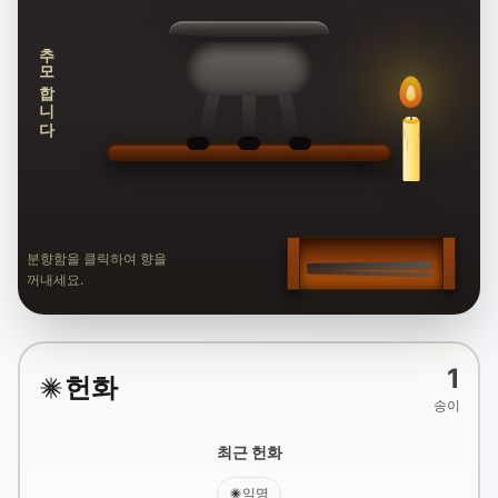
추모합니다
분향함을 클릭하여 향을
꺼내세요.
1
헌화
송이
최근 헌화
익명