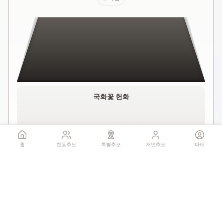
국화꽃 헌화
홈
합동추모
특별추모
개인추모
마이
꽃 더미를 클릭하세요
1회만 헌화 가능