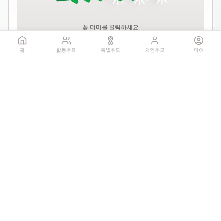
꽃 더미를 클릭하세요
1회만 헌화 가능
홈
합동추모
특별추모
개인추모
마이
기억하기
공유:
QR 코드
0
추모글
개