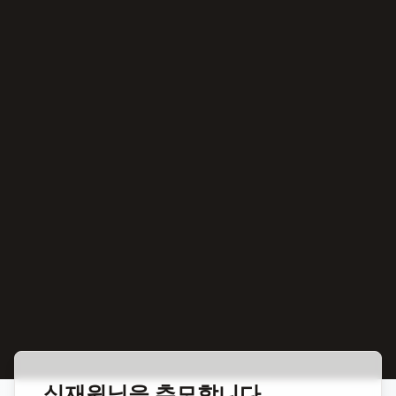
홈
합동 추모
심재원 야구선수
심재원
님을 추모합니다.