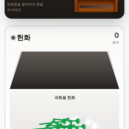
분향함을 클릭하여 향을
꺼내세요.
0
헌화
송이
국화꽃 헌화