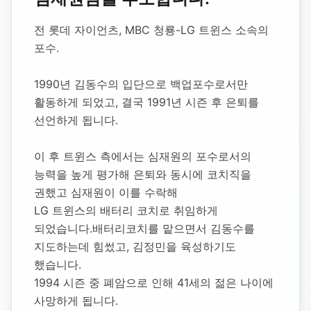
심재원 야구선수
전 롯데 자이언츠, MBC 청룡-LG 트윈스 소속의 
포수.
1953년 7월 30일
-
1994년 5월 19일
(향년 40세)
추모소 개설:
2020년 12월 4일
1990년 김동수의 입단으로 백업포수로서만 
32,570
명 방문
활동하게 되었고, 결국 1991년 시즌 후 은퇴를 
선언하게 됩니다.
이 후 트윈스 측에서는 심재원의 포수로서의 
능력을 높게 평가해 은퇴와 동시에 코치직을 
권했고 심재원이 이를 수락해 
LG 트윈스의 배터리 코치로 취임하게 
되었습니다.배터리코치를 맡으면서 김동수를 
지도하는데 힘썼고, 김정민을 육성하기도 
했습니다.
1994 시즌 중 폐암으로 인해 41세의 젊은 나이에 
사망하게 됩니다.