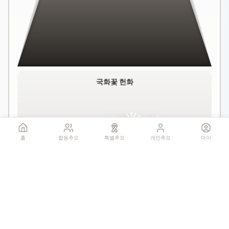
국화꽃 헌화
홈
합동추모
특별추모
개인추모
마이
꽃 더미를 클릭하세요
1회만 헌화 가능