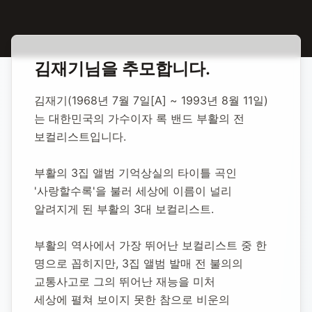
홈
합동 추모
김재기 가수
김재기
님을 추모합니다.
김재기 가수
김재기(1968년 7월 7일[A] ~ 1993년 8월 11일)
는 대한민국의 가수이자 록 밴드 부활의 전 
1968년 7월 7일
-
1993년 8월 11일
(향년 25세)
보컬리스트입니다.
추모소 개설:
2020년 12월 7일
48,455
명 방문
부활의 3집 앨범 기억상실의 타이틀 곡인 
'사랑할수록'을 불러 세상에 이름이 널리 
알려지게 된 부활의 3대 보컬리스트.
부활의 역사에서 가장 뛰어난 보컬리스트 중 한 
명으로 꼽히지만, 3집 앨범 발매 전 불의의 
교통사고로 그의 뛰어난 재능을 미처
세상에 펼쳐 보이지 못한 참으로 비운의 