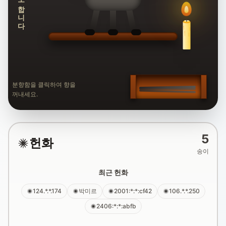
추모합니다
분향함을 클릭하여 향을
꺼내세요.
5
헌화
송이
최근 헌화
124.*.*.174
박미르
2001:*:*:cf42
106.*.*.250
2406:*:*:abfb