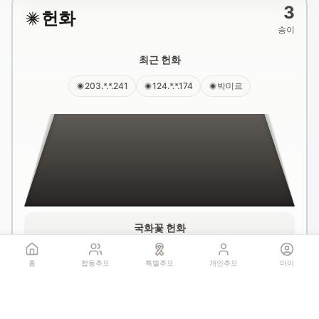
3
헌화
송이
최근 헌화
203.*.*.241
124.*.*.174
박미르
국화꽃 헌화
홈
합동추모
특별추모
개인추모
마이