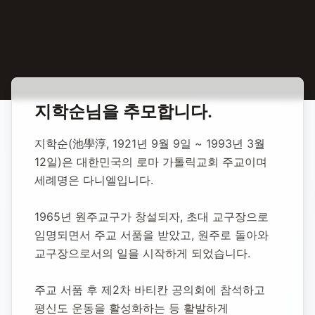
홈
합동 추모
지학순 성직자
지학순
님을 추모합니다.
지학순 성직자
지학순(池學淳, 1921년 9월 9일 ~ 1993년 3월 
12일)은 대한민국의 로마 가톨릭교회 주교이며 
1921년 9월 9일
-
1993년 3월 12일
(향년 71세)
세례명은 다니엘입니다.
추모소 개설:
2020년 12월 7일
9,393
명 방문
1965년 원주교구가 창설되자, 초대 교구장으로 
임명되면서 주교 서품을 받았고, 원주로 돌아와 
교구장으로서의 일을 시작하게 되었습니다.
주교 서품 후 제2차 바티칸 공의회에 참석하고 
평신도 운동을 활성화하는 등 활발하게 