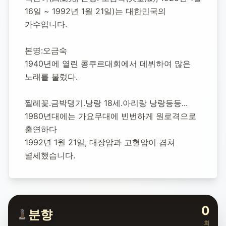
가수
16일 ~ 1992년 1월 21일)는 대한민국의 
가수입니다.
1925년 1월 16일
-
1992년 1월 21일
(향년 67세)
본명:오금숙
추모소 개설:
2020년 12월 7일
1940년에 열린 콩쿠르대회에서 데뷔하여 많은 
26,278
명 방문
노래를 불렀다.
찔레꽃.금박댕기.낭랑 18세.아리랑 낭랑등등...
1980년대에는 가요무대에 빈번하게 원로격으로 
출연하다 
1992년 1월 21일, 대장암과 고혈압이 겹쳐 
별세했습니다.
0
분향
회