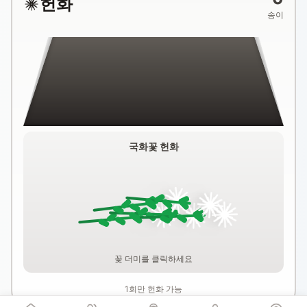
헌화
송이
국화꽃 헌화
꽃 더미를 클릭하세요
1회만 헌화 가능