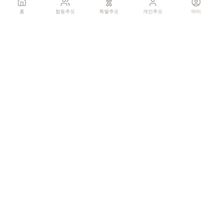
홈
합동추모
특별추모
개인추모
마이
기억하기
공유:
QR 코드
0
추모글
개