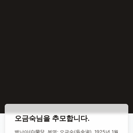
홈
합동 추모
오금숙(백난아) 가수
오금숙
님을 추모합니다.
오금숙(백난아)
백난아(白蘭兒, 본명: 오금숙(吳金淑), 1925년 1월 