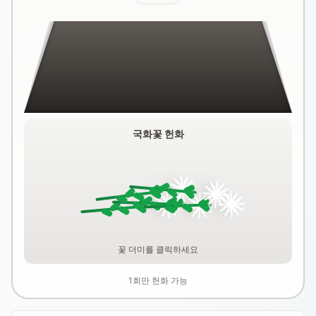
국화꽃 헌화
꽃 더미를 클릭하세요
1회만 헌화 가능