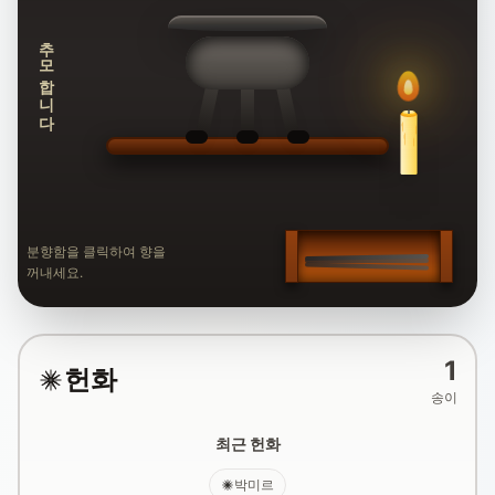
추모합니다
분향함을 클릭하여 향을
꺼내세요.
1
헌화
송이
최근 헌화
박미르