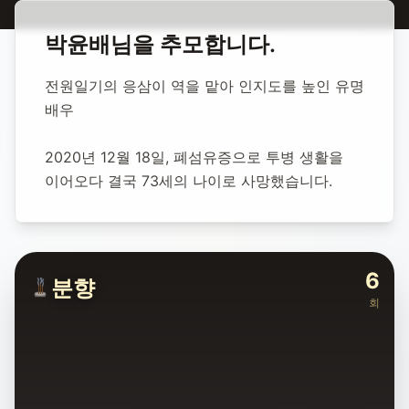
홈
합동 추모
박윤배 배우
박윤배
님을 추모합니다.
박윤배 배우
전원일기의 응삼이 역을 맡아 인지도를 높인 유명 
배우
1947년 9월 19일
-
2020년 12월 18일
(향년 73세)
추모소 개설:
2020년 12월 19일
2020년 12월 18일, 폐섬유증으로 투병 생활을 
94,917
명 방문
이어오다 결국 73세의 나이로 사망했습니다.
6
분향
회