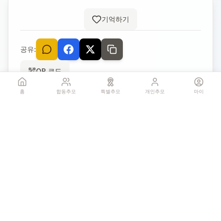
기억하기
공유:
QR 코드
홈
합동추모
특별추모
개인추모
마이
3
추모글
개
우야노
익명
2021. 2. 19. 오후 11:06:38
지금도 전원일기가 방영중인데.ㅠ .
돌아가신줄 몰랐네요.ㅠ.아픔이 