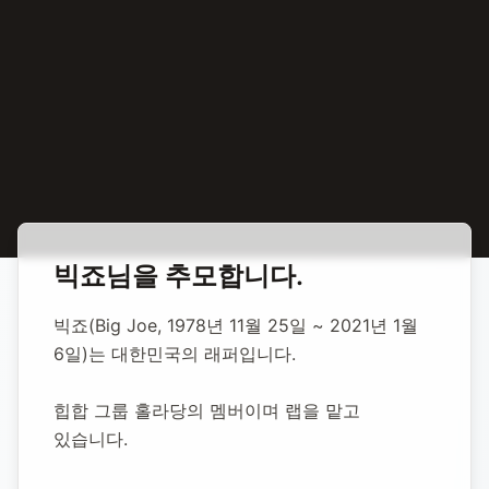
홈
합동 추모
빅죠 가수
빅죠
님을 추모합니다.
빅죠 가수
빅죠(Big Joe, 1978년 11월 25일 ~ 2021년 1월 
6일)는 대한민국의 래퍼입니다.
1978년 11월 25일
-
2021년 1월 6일
(향년 42세)
추모소 개설:
2021년 1월 6일
힙합 그룹 홀라당의 멤버이며 랩을 맡고 
26,919
명 방문
있습니다.