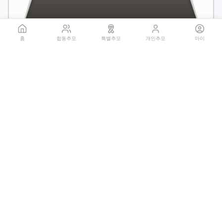
홈
합동추모
특별추모
개인추모
마이
국화꽃 헌화
꽃 더미를 클릭하세요
1회만 헌화 가능
기억하기