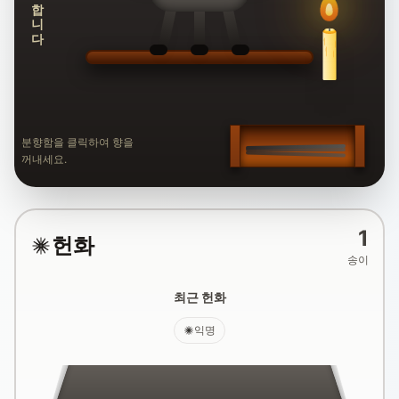
추모합니다
분향함을 클릭하여 향을
꺼내세요.
1
헌화
송이
최근 헌화
익명