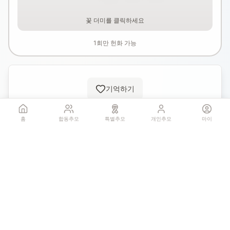
꽃 더미를 클릭하세요
1회만 헌화 가능
기억하기
홈
합동추모
특별추모
개인추모
마이
공유:
QR 코드
4
추모글
개