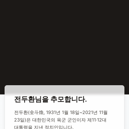
홈
합동 추모
전두환 제11-12대 대통령
전두환
님을 추모합니다.
전두환 제11-12대
전두환(全斗煥, 1931년 1월 18일~2021년 11월 
대통령
23일)은 대한민국의 육군 군인이자 제11·12대 
대통령을 지낸 정치인입니다.