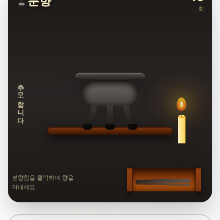
분향
회
추모합니다
분향함을 클릭하여 향을
꺼내세요.