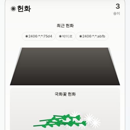
3
헌화
송이
최근 헌화
2406:*:*:75d4
박미르
2406:*:*:abfb
국화꽃 헌화