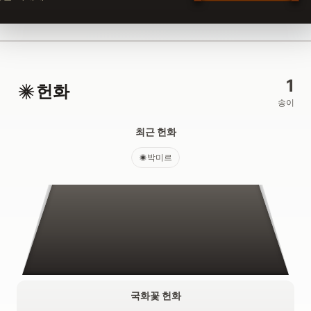
1
헌화
송이
최근 헌화
박미르
국화꽃 헌화