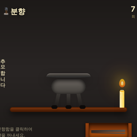
7
분향
회
추모합니다
분향함을 클릭하여
향을 꺼내세요.