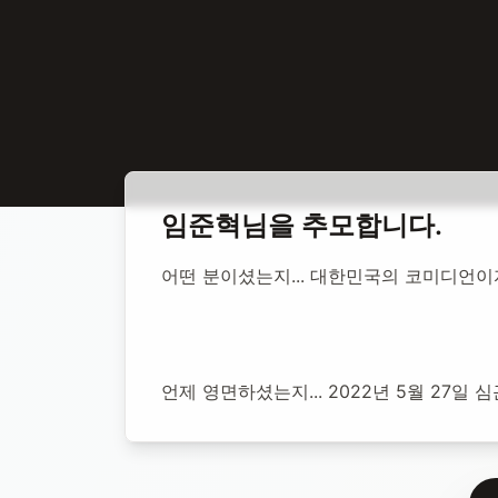
홈
합동 추모
임준혁 방송인
임준혁
님을 추모합니다.
임준혁 방송인
어떤 분이셨는지... 대한민국의 코미디언이자 
1993년 7월 17일
-
2022년 5월 27일
(향년 28세)
추모소 개
언제 영면하셨는지... 2022년 5월 27