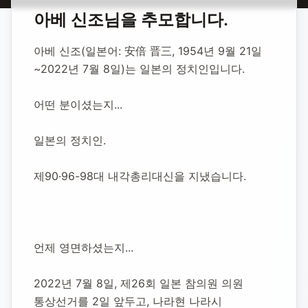
홈
합동 추모
아베 신조 일본 총리
아베 신조
님을 추모합니다.
아베 신조 일본
아베 신조(일본어: 安倍 晋三, 1954년 9월 21일
총리
~2022년 7월 8일)는 일본의 정치인입니다.
어떤 분이셨는지...
1954년 9월 21일
-
2022년 7월 8일
(향년 67세)
추모소 개설:
2022년 7월 8일
일본의 정치인.
5,151
명 방문
제90·96-98대 내각총리대신을 지냈습니다.
언제 영면하셨는지...
2022년 7월 8일, 제26회 일본 참의원 의원 
통상선거를 2일 앞두고, 나라현 나라시 