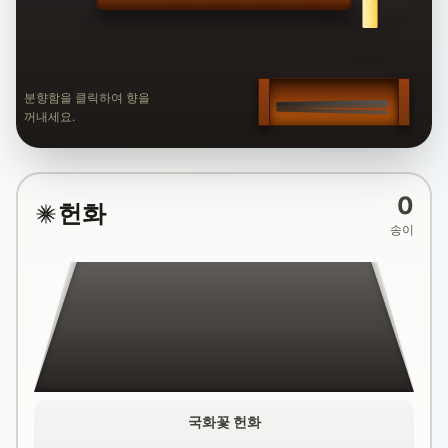
분향함을 클릭하여 향을
꺼내세요.
0
헌화
송이
국화꽃 헌화