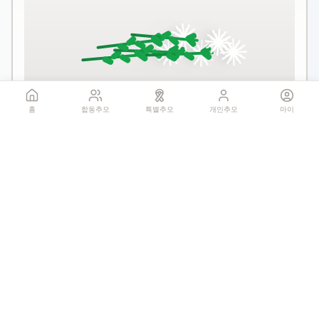
꽃 더미를 클릭하세요
홈
합동추모
특별추모
개인추모
마이
1회만 헌화 가능
기억하기
공유:
QR 코드