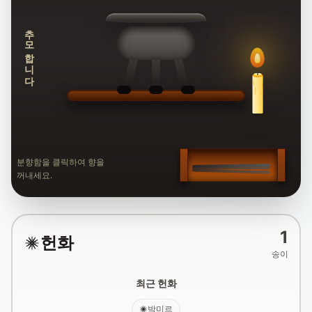
추모합니다
분향함을 클릭하여 향을
꺼내세요.
1
헌화
송이
최근 헌화
박미르