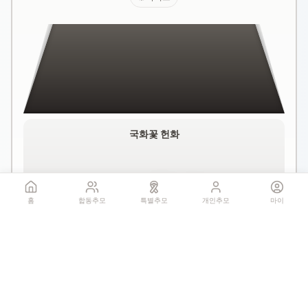
국화꽃 헌화
홈
합동추모
특별추모
개인추모
마이
꽃 더미를 클릭하세요
1회만 헌화 가능