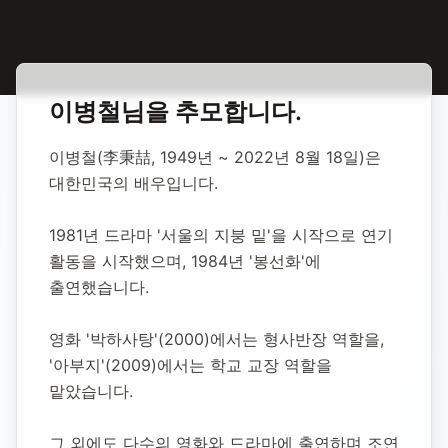
홈
합동 추모
이병철 배우
이병철
님을 추모합니다.
이병철 배우
이병철(李秉喆, 1949년 ~ 2022년 8월 18일)은 
대한민국의 배우입니다.
1949년 1월 1일
-
2022년 8월 18일
(향년 73세)
추모소 개설:
2022년 8월 19일
1981년 드라마 '서울의 지붕 밑'을 시작으로 연기 
15,619
명 방문
활동을 시작했으며, 1984년 '봉선화'에 
출연했습니다.
영화 '박하사탕'(2000)에서는 형사반장 역할을, 
'아부지'(2009)에서는 학교 교장 역할을 
맡았습니다.
그 외에도 다수의 영화와 드라마에 출연하며 조연 