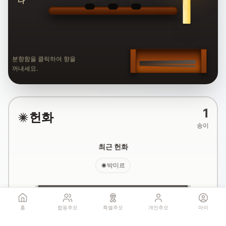
분향함을 클릭하여 향을
꺼내세요.
1
헌화
송이
최근 헌화
박미르
홈
합동추모
특별추모
개인추모
마이