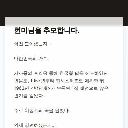
홈
합동 추모
현미 가수
현미
님을 추모합니다.
현미 가수
어떤 분이셨는지...
1938년 1월 28일
-
2023년 4월 4일
(향년 85세)
대한민국의 가수.
추모소 개설:
2023년 4월 4일
85,851
명 방문
재즈풍의 보컬을 통해 한국형 팝을 선도하였던 
인물로, 1957년부터 현시스터즈로 데뷔한 뒤 
1962년 <밤안개>가 수록된 1집 앨범으로 많은 
인기를 얻었다.
주로 이봉조의 곡을 불렀다.
언제 영면하셨는지...