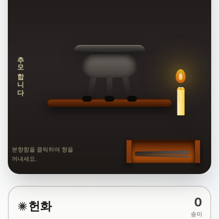
추모합니다
분향함을 클릭하여 향을
꺼내세요.
0
헌화
송이