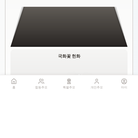
국화꽃 헌화
홈
합동추모
특별추모
개인추모
마이
꽃 더미를 클릭하세요
1회만 헌화 가능