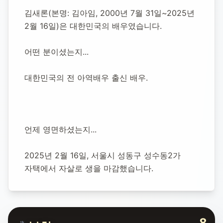
김아임(김새론)
김새론(본명: 김아임, 2000년 7월 31일~2025년 
배우
2월 16일)은 대한민국의 배우였습니다.
어떤 분이셨는지...
영면일:
2025년 2월 16일
추모소 개설:
2025년 2월 17일
40,997
명 방문
대한민국의 전 아역배우 출신 배우.
언제 영면하셨는지...
2025년 2월 16일, 서울시 성동구 성수동2가 
자택에서 자살로 생을 마감했습니다.
8