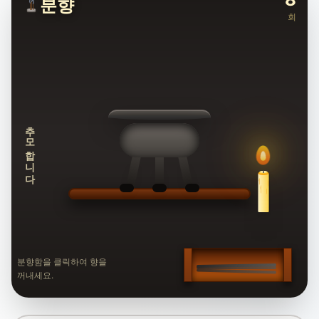
분향
회
추모합니다
분향함을 클릭하여 향을
꺼내세요.