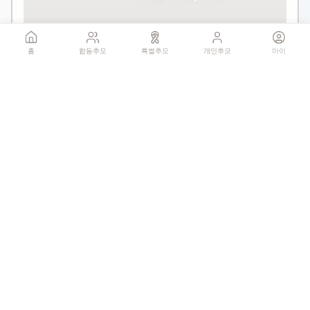
꽃 더미를 클릭하세요
홈
합동추모
특별추모
개인추모
마이
1회만 헌화 가능
기억하기
공유:
QR 코드
1
추모글
개