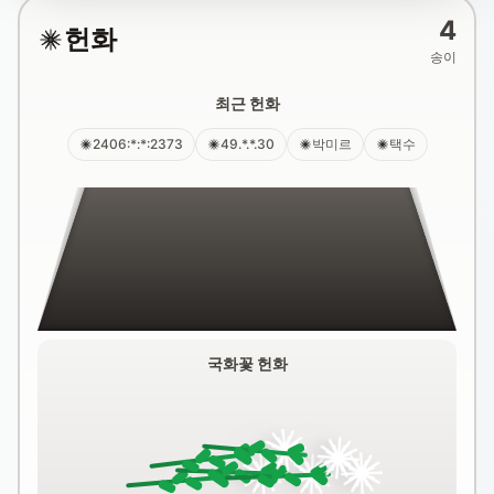
4
헌화
송이
최근 헌화
2406:*:*:2373
49.*.*.30
박미르
택수
국화꽃 헌화