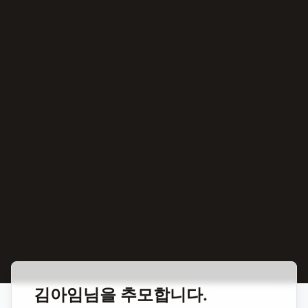
홈
합동 추모
김아임(김새론) 배우
김아임
님을 추모합니다.