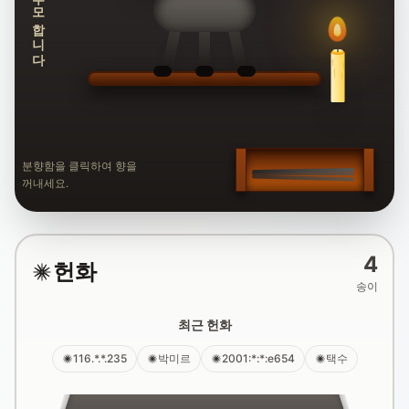
추모합니다
분향함을 클릭하여 향을
꺼내세요.
4
헌화
송이
최근 헌화
116.*.*.235
박미르
2001:*:*:e654
택수