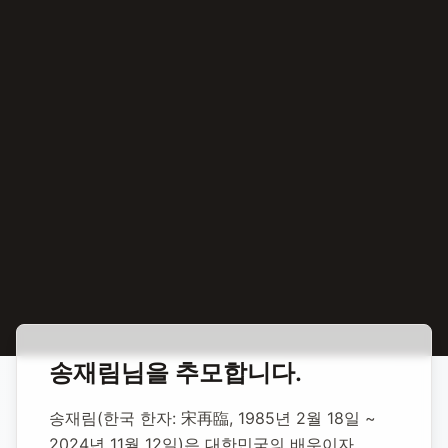
홈
합동 추모
송재림 배우
송재림
님을 추모합니다.
송재림 배우
송재림(한국 한자: 宋再臨, 1985년 2월 18일 ~ 
2024년 11월 12일)은 대한민국의 배우이자 