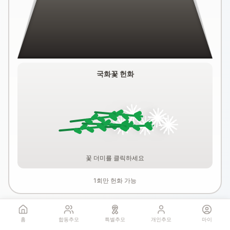
국화꽃 헌화
꽃 더미를 클릭하세요
1회만 헌화 가능
홈
합동추모
특별추모
개인추모
마이
기억하기