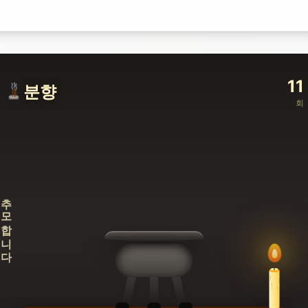
11
분향
회
추모합니다