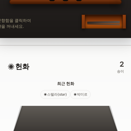
분향함을 클릭하여
향을 꺼내세요.
2
헌화
송이
최근 헌화
스텔라(star)
박미르