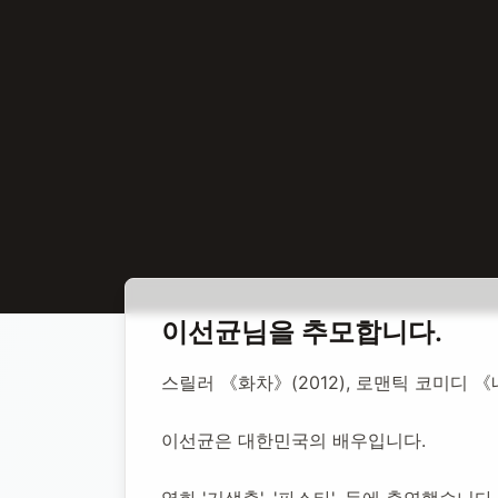
홈
합동 추모
이선균 배우
이선균
님을 추모합니다.
이선균 배우
스릴러 《화차》(2012), 로맨틱 코미디 《
이선균은 대한민국의 배우입니다.
1975년 3월 2일
-
2023년 12월 27일
(향년 48세)
추모소 개
영화 '기생충', '파스타', 등에 출연했습니다.