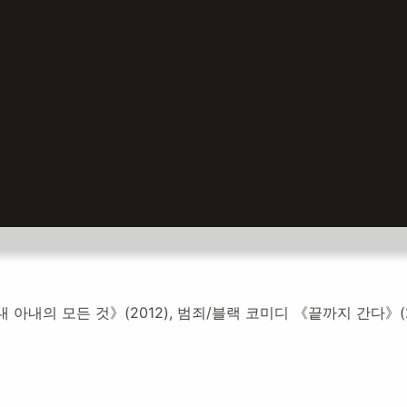
내 아내의 모든 것》(2012), 범죄/블랙 코미디 《끝까지 간다》(
설:
2025년 11월 2일
13,657
명 방문