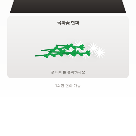
국화꽃 헌화
꽃 더미를 클릭하세요
1회만 헌화 가능
기억하기