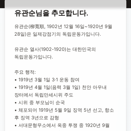
홈
합동 추모
유관순 독립운동가
유관순
님을 추모합니다.
유관순 독립운동가
유관순(柳寬順, 1902년 12월 16일~1920년 9월 
28일)은 일제강점기의 독립운동가입니다.
1902년 12월 16일
-
1920년 9월 28일
(향년 17세)
추모소 개설:
2025년 11월 4일
유관순 열사(1902-1920)는 대한민국의 
5
명 방문
독립운동가입니다.
주요 행적:
• 1919년 3월 1일 3·1 운동 참여
• 1919년 4월 1일(음력 3월 1일) 천안 아우내 
장터에서 독립만세시위 주도
• 시위 중 부모님이 순국
• 체포되어 1919년 5월 9일 징역 5년 선고, 항소 
후 징역 3년으로 감형
• 서대문형무소에서 옥중 투쟁 중 1920년 9월 