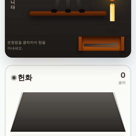
분향함을 클릭하여 향을
꺼내세요.
0
헌화
송이