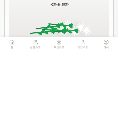
국화꽃 헌화
꽃 더미를 클릭하세요
홈
합동추모
특별추모
개인추모
마이
1회만 헌화 가능
기억하기
공유:
QR 코드