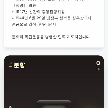
《박명》 발표
• 1927년 신간회 중앙집행위원
• 1944년 6월 29일 경성부 성북동 심우장에서 
중풍으로 입적 (향년 64세)
문학과 독립운동을 병행한 민족 지도자입니다.
0
분향
회