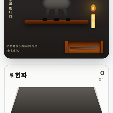
추모합니다
분향함을 클릭하여 향을
꺼내세요.
0
헌화
송이