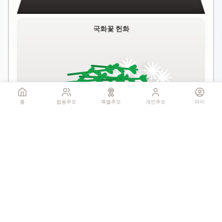
국화꽃 헌화
홈
합동추모
특별추모
개인추모
마이
꽃 더미를 클릭하세요
1회만 헌화 가능
기억하기
공유: