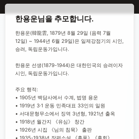
홈
합동 추모
한용운 독립운동가
한용운
님을 추모합니다.
한용운 독립운동가
한용운(韓龍雲, 1879년 8월 29일 (음력 7월 
12일) ~ 1944년 6월 29일)은 일제강점기의 시인, 
1879년 8월 29일
-
1944년 6월 29일
(향년 64세)
승려, 독립운동가입니다.
추모소 개설:
2025년 11월 4일
9
명 방문
한용운 선생(1879-1944)은 대한민국의 승려이자 
시인, 독립운동가입니다.
주요 행적:
• 1905년 백담사에서 수계, 법명 용운
• 1919년 3·1 운동 민족대표 33인의 일원
• 서대문형무소에서 징역 3년형, 1921년 출옥
• 1918년 월간지 《유심》 창간
• 1926년 시집 《님의 침묵》 출판
• 1935-1938년 장편소설 《흑풍》《후회》