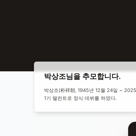
홈
합동 추모
박상조 배우
박상조
님을 추모합니다.
박상조 배우
박상조(朴祥朝, 1945년 12월 24일 ~ 2
1기 탤런트로 정식 데뷔를 하였다.
1945년 12월 24일
-
2025년 10월 4일
(향년 79세)
추모소 