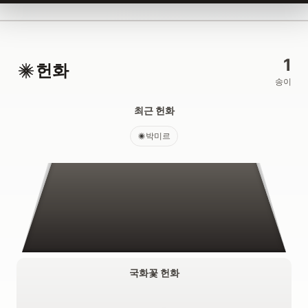
1
헌화
송이
최근 헌화
박미르
국화꽃 헌화