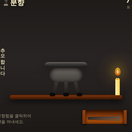
7
분향
회
추모합니다
분향함을 클릭하여
향을 꺼내세요.