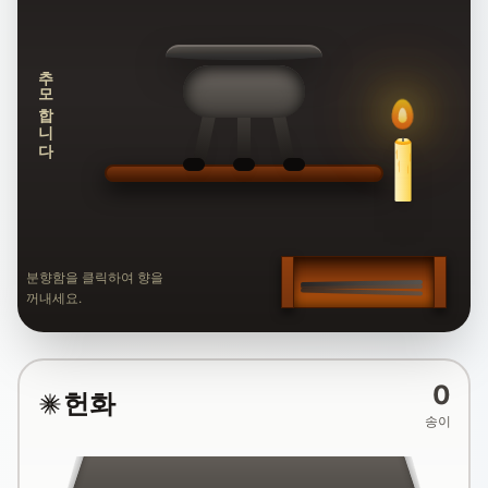
추모합니다
분향함을 클릭하여 향을
꺼내세요.
0
헌화
송이