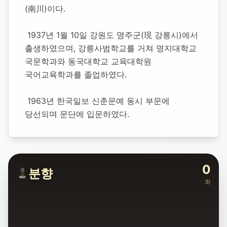
1937년 1월 10일
-
2025년 10월 12일
(향년 88세)
(南川)이다.
추모소 개설:
2025년 11월 26일
7
명 방문
 1937년 1월 10일 강원도 명주군(現 강릉시)에서 
출생하였으며, 강릉사범학교를 거쳐 명지대학교 
국문학과와 동국대학교 교육대학원 
국어교육학과를 졸업하였다.
 1963년 한국일보 신춘문예 동시 부문에 
당선되며 문단에 입문하였다.
0
분향
회