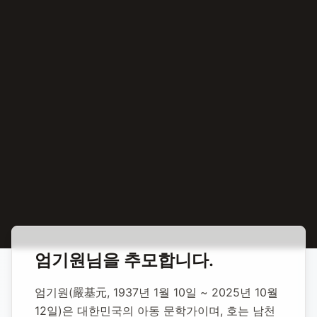
홈
합동 추모
엄기원 아동문학가
엄기원
님을 추모합니다.
엄기원 아동문학가
엄기원(嚴基元, 1937년 1월 10일 ~ 2025년 10월 
12일)은 대한민국의 아동 문학가이며, 호는 남천