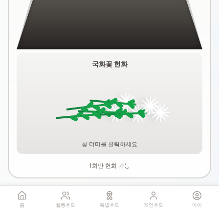
국화꽃 헌화
꽃 더미를 클릭하세요
1회만 헌화 가능
홈
합동추모
특별추모
개인추모
마이
기억하기