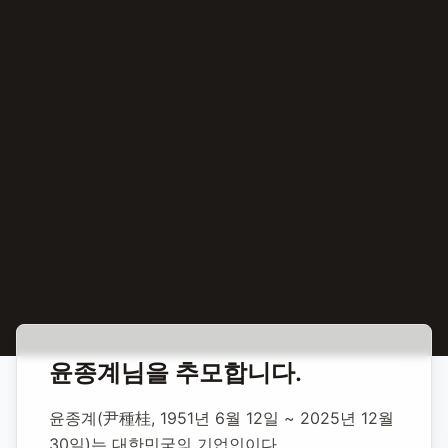
홈
합동 추모
윤종계 기업인
윤종계
님을 추모합니다.
윤종계 기업인
윤종계(尹種桂, 1951년 6월 12일 ~ 2025년 12월 
30일)는 대한민국의 기업인이다.