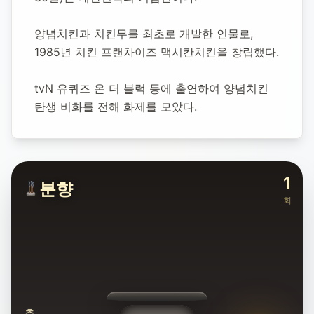
1951년 6월 12일
-
2025년 12월 30일
(향년 74세)
추모소 개설:
2026년 1월 11일
양념치킨과 치킨무를 최초로 개발한 인물로, 
15
명 방문
1985년 치킨 프랜차이즈 맥시칸치킨을 창립했다.
tvN 유퀴즈 온 더 블럭 등에 출연하여 양념치킨 
탄생 비화를 전해 화제를 모았다.
1
분향
회