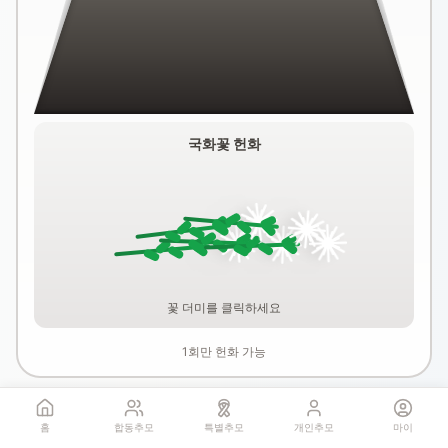
국화꽃 헌화
꽃 더미를 클릭하세요
1회만 헌화 가능
홈
합동추모
특별추모
개인추모
마이
기억하기