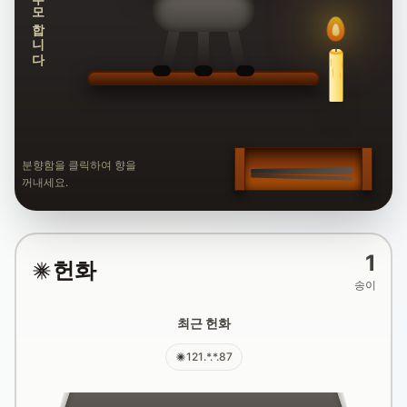
추모합니다
분향함을 클릭하여 향을
꺼내세요.
1
헌화
송이
최근 헌화
121.*.*.87