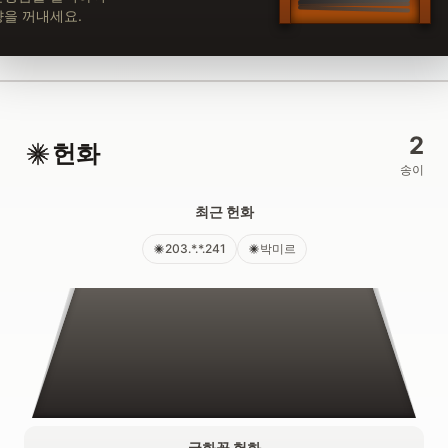
향을 꺼내세요.
2
헌화
송이
최근 헌화
203.*.*.241
박미르
국화꽃 헌화