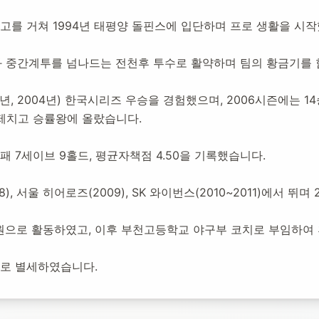
수
고를 거쳐 1994년 태평양 돌핀스에 입단하며 프로 생활을 시
발과 중간계투를 넘나드는 전천후 투수로 활약하며 팀의 황금기를
:
2026년 1월 15일
115
명 방문
년, 2004년) 한국시리즈 우승을 경험했으며, 2006시즌에는 14
 제치고 승률왕에 올랐습니다.
7패 7세이브 9홀드, 평균자책점 4.50을 기록했습니다.
, 서울 히어로즈(2009), SK 와이번스(2010~2011)에서 뛰며
설위원으로 활동하였고, 이후 부천고등학교 야구부 코치로 부임하여
0세로 별세하였습니다.