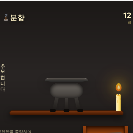
12
분향
회
추모합니다
분향함을 클릭하여