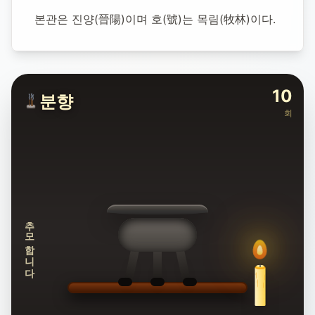
129
명 방문
본관은 진양(晉陽)이며 호(號)는 목림(牧林)이다.
10
분향
회
추모합니다