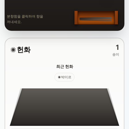
분향함을 클릭하여 향을
꺼내세요.
1
헌화
송이
최근 헌화
박미르