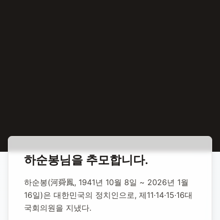
홈
합동 추모
하순봉 정치인
하순봉
님을 추모합니다.
하순봉 정치인
하순봉(河舜鳳, 1941년 10월 8일 ~ 2026년 1월 
16일)은 대한민국의 정치인으로, 제11·14·15·16대 
1941년 10월 8일
-
2026년 1월 16일
(향년 84세)
국회의원을 지냈다.
추모소 개설:
2026년 1월 18일