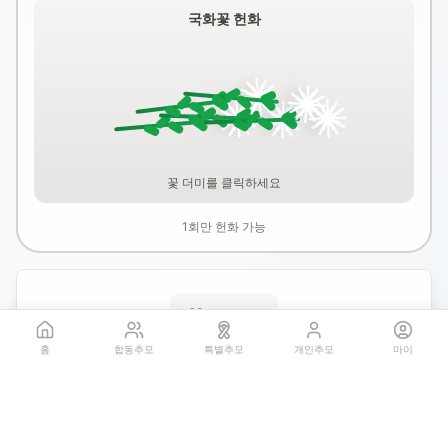
국화꽃 헌화
꽃 더미를 클릭하세요
1회만 헌화 가능
기억하기
홈
합동추모
특별추모
개인추모
마이
공유:
QR 코드