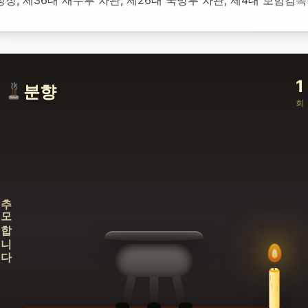
1
분향
회
추모합니다