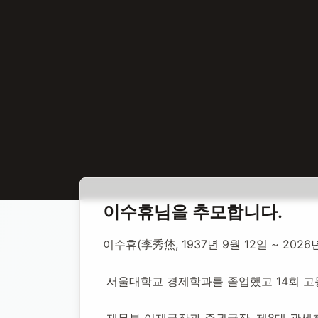
홈
합동 추모
이수휴 경제관료
이수휴
님을 추모합니다.
이수휴 경제관
이수휴(李秀烋, 1937년 9월 12일 ~ 20
 서울대학교 경제학과를 졸업했고 14회 
1937년 9월 12일
-
2026년 2월 2일
(향년 88세)
추모소 개
 재무부 이재국장과 증권국장, 제8대 관세청