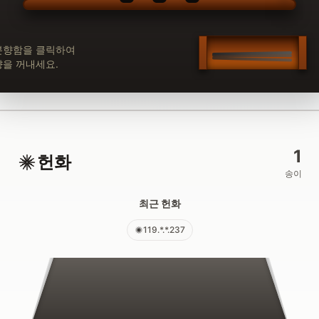
분향함을 클릭하여
향을 꺼내세요.
1
헌화
송이
최근 헌화
119.*.*.237