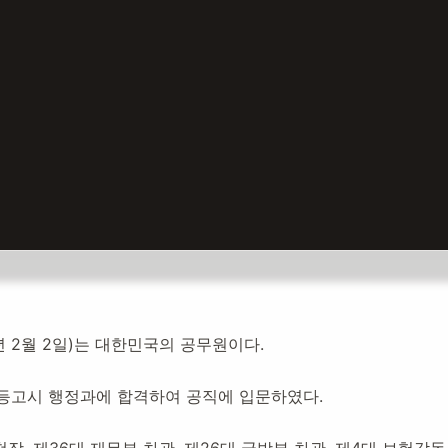
료
26년 2월 2일)는 대한민국의 공무원이다.
고등고시 행정과에 합격하여 공직에 입문하였다.
설:
2026년 2월 6일
17
명 방문
장, 제36대 재무부 차관, 제26대 국방부 차관, 제4대 보험감