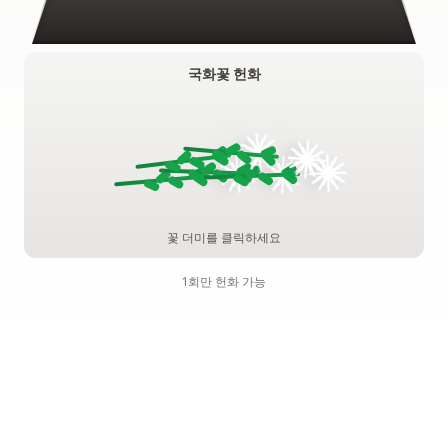
국화꽃 헌화
꽃 더미를 클릭하세요
1회만 헌화 가능
기억하기