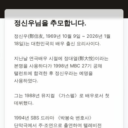
홈
합동 추모
정신우 배우
정신우
님을 추모합니다.
정신우 배우
정신우(鄭信友, 1969년 10월 9일 ~ 2026년 1월 
18일)는 대한민국의 배우 출신 요리사이다.
1969년 10월 9일
-
2026년 1월 18일
(향년 56세)
추모소 개설:
2026년 3월 2일
지난날 연극배우 시절에 정대열(鄭大悅)이라는 
117
명 방문
본명을 사용하다가 1998년 MBC 27기 공채 
탤런트에 합격한 후 정신우라는 예명을 
사용하였다.
그는 1988년 뮤지컬 《가스펠》로 배우로서 첫 
데뷔했다.
1994년 SBS 드라마 《박봉숙 변호사》 
단막극에서 주·조연으로 출연하며 텔레비전 