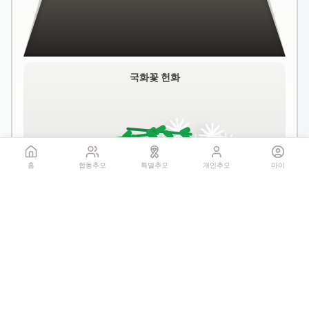
국화꽃 헌화
홈
합동추모
특별추모
개인추모
마이
꽃 더미를 클릭하세요
1회만 헌화 가능
기억하기