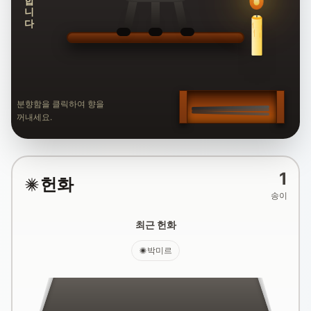
분향함을 클릭하여 향을
꺼내세요.
1
헌화
송이
최근 헌화
박미르