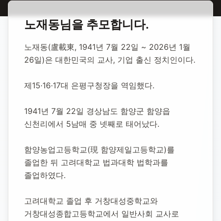
홈
합동 추모
노재동 정치인
노재동
님을 추모합니다.
노재동 정치인
노재동(盧載東, 1941년 7월 22일 ~ 2026년 1월 
26일)은 대한민국의 교사, 기업 출신 정치인이다.
1941년 7월 22일
-
2026년 1월 26일
(향년 84세)
추모소 개설:
2026년 3월 2일
제15·16·17대 은평구청장을 역임했다.
157
명 방문
1941년 7월 22일 경상남도 함양군 함양읍 
신천리에서 5남매 중 넷째로 태어났다.
함양농업고등학교(現 함양제일고등학교)를 
졸업한 뒤 고려대학교 법과대학 법학과를 
졸업하였다.
고려대학교 졸업 후 거창대성중학교와 
거창대성종합고등학교에서 일반사회 교사로 