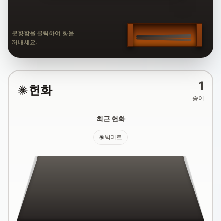
분향함을 클릭하여 향을
꺼내세요.
1
헌화
송이
최근 헌화
박미르