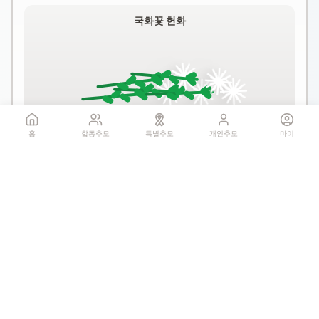
국화꽃 헌화
홈
합동추모
특별추모
개인추모
마이
꽃 더미를 클릭하세요
1회만 헌화 가능
기억하기
공유:
QR 코드