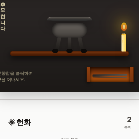
추모합니다
분향함을 클릭하여
향을 꺼내세요.
2
헌화
송이