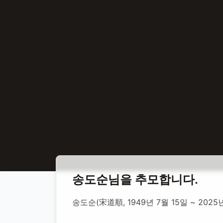
홈
합동 추모
송도순 성우
송도순
님을 추모합니다.
송도순 성우
송도순(宋道順, 1949년 7월 15일 ~ 202