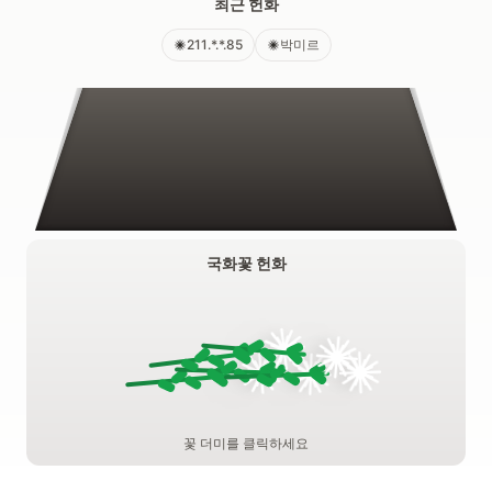
최근 헌화
211.*.*.85
박미르
국화꽃 헌화
꽃 더미를 클릭하세요
1회만 헌화 가능