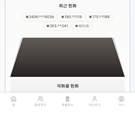
최근 헌화
2406:*:*:903b
180.*.*.119
175.*.*.198
203.*.*.241
박미르
국화꽃 헌화
홈
합동추모
특별추모
개인추모
마이