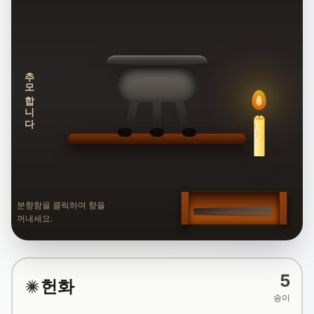
추모합니다
분향함을 클릭하여 향을
꺼내세요.
5
헌화
송이