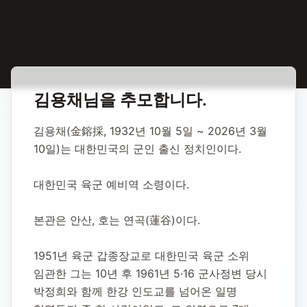
홈
합동 추모
김용채 정치인
김용채
님을 추모합니다.
김용채 정치인
김용채(金鎔採, 1932년 10월 5일 ~ 2026년 3월 
10일)는 대한민국의 군인 출신 정치인이다.
1932년 10월 5일
-
2026년 3월 10일
(향년 93세)
추모소 개설:
2026년 3월 11일
대한민국 육군 예비역 소령이다.
180
명 방문
본관은 안산, 호는 연곡(蓮谷)이다.
1951년 육군 갑종장교로 대한민국 육군 소위 
임관한 그는 10년 후 1961년 5·16 군사정변 당시 
박정희와 함께 한강 인도교를 넘어온 일명 