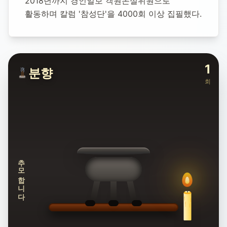
2018년까지 경인일보 객원논설위원으로 
활동하며 칼럼 '참성단'을 4000회 이상 집필했다.
1
분향
회
추모합니다