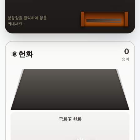
분향함을 클릭하여 향을
꺼내세요.
0
헌화
송이
국화꽃 헌화