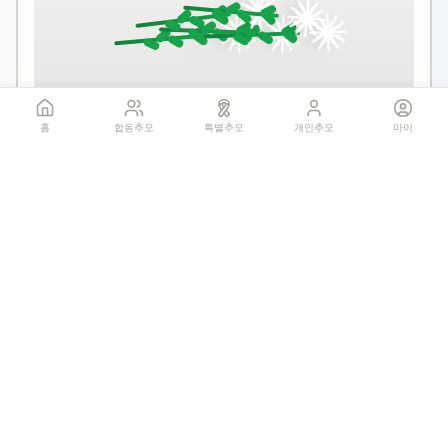
꽃 더미를 클릭하세요
홈
합동추모
특별추모
개인추모
마이
1회만 헌화 가능
기억하기
공유:
QR 코드
0