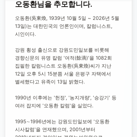
홈
합동 추모
오동환 언론인
오동환
님을 추모합니다.
오동환 언론인
오동환(吳東煥, 1939년 10월 5일 ~ 2026년 5월 
13일)는 대한민국의 언론인이며, 칼럼니스트, 
1939년 10월 5일
-
2026년 5월 13일
(향년 86세)
시인이다.
추모소 개설:
2026년 5월 21일
15
명 방문
강원 횡성 출신으로 강원도민일보를 비롯해 
경향신문의 유명 칼럼 '여적(餘滴)'을 1082회 
집필한 칼럼니스트 오동환(吳東煥)씨가 지난 
12일 오후 5시 15분쯤 서울 은평구 자택에서 
별세했다고 유족이 13일 밝혔다.
1990년 이후에는 '헌정', '농지개량', '승강기' 등 
여러 잡지에 '오동환 칼럼'을 실었다.
1995∼1996년에는 강원도민일보에 '오동환 
시사칼럼'을 연재했으며, 2001년부터 