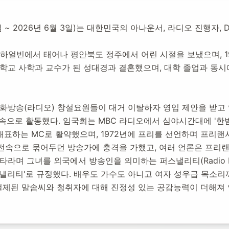
서
7일 ~ 2026년 6월 3일)는 대한민국의 아나운서, 라디오 진행자, 
중국 하얼빈에서 태어나 평안북도 정주에서 어린 시절을 보냈으며, 
:
2026년 6월 6일
교 사학과 교수가 된 성대경과 결혼했으며, 대학 졸업과 동시에 19
15
명 방문
문화방송(라디오) 창설요원들이 대거 이탈하자 영입 제안을 받고 임
소속으로 활동했다. 임국희는 MBC 라디오에서 심야시간대에 '한
대표하는 MC로 활약했으며, 1972년에 프리를 선언하며 프리랜
속으로 묶어두던 방송가에 충격을 가했고, 여러 언론은 프리랜서
녀를 외국에서 방송인을 의미하는 퍼스낼리티(Radio Personality,
낼리티'로 규정했다. 배우도 가수도 아니고 여자 성우급 목소리
제된 말솜씨와 청취자에 대해 진정성 있는 공감능력이 더해져 