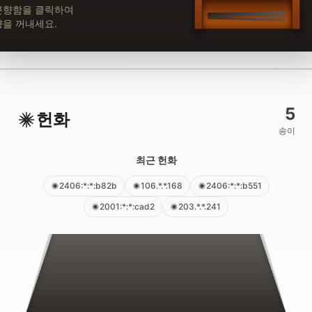
분향함을 클릭하여
향을 꺼내세요.
5
헌화
송이
최근 헌화
2406:*:*:b82b
106.*.*.168
2406:*:*:b551
2001:*:*:cad2
203.*.*.241