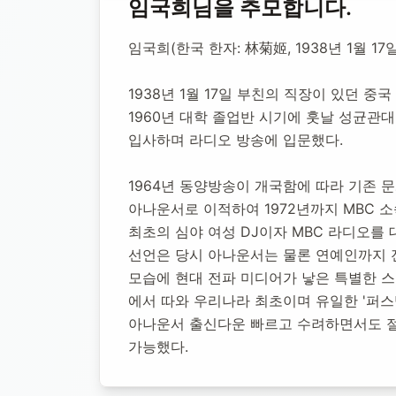
홈
합동 추모
임국희 아나운서
임국희
님을 추모합니다.
임국희 아나운
임국희(한국 한자: 林菊姬, 1938년 1월 1
1938년 1월 17일 부친의 직장이 있던 
1938년 1월 17일
-
2026년 6월 3일
(향년 88세)
추모소 개설
1960년 대학 졸업반 시기에 훗날 성균관대학
입사하며 라디오 방송에 입문했다.
1964년 동양방송이 개국함에 따라 기존 
아나운서로 이적하여 1972년까지 MBC 
최초의 심야 여성 DJ이자 MBC 라디오를 
선언은 당시 아나운서는 물론 연예인까지 전
모습에 현대 전파 미디어가 낳은 특별한 스타라며 그
에서 따와 우리나라 최초이며 유일한 '퍼스
아나운서 출신다운 빠르고 수려하면서도 절
가능했다.