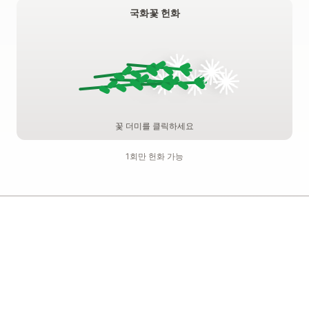
국화꽃 헌화
꽃 더미를 클릭하세요
1회만 헌화 가능
기억하기