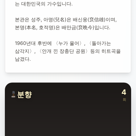
는 대한민국의 가수입니다.
1942년 4월 24일
-
1971년 11월 7일
(향년 29세)
추모소 개설:
2025년 11월 15일
본관은 성주, 아명(兒名)은 배신웅(裵信雄)이며, 
66
명 방문
본명(本名, 호적명)은 배만금(裵晩今)입니다.
1960년대 후반에 〈누가 울어〉, 〈돌아가는 
삼각지〉, 〈안개 낀 장충단 공원〉등의 히트곡을 
남겼다.
4
분향
회