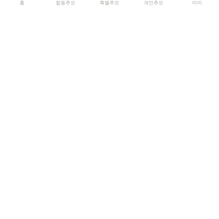
홈
합동추모
특별추모
개인추모
마이
기억하기
공유:
QR 코드
0
추모글
개