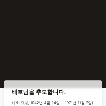
홈
합동 추모
배호 가수
배호
님을 추모합니다.
배호 가수
배호(裵湖, 1942년 4월 24일 ~ 1971년 11월 7일)