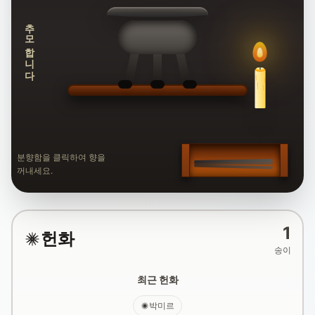
추모합니다
분향함을 클릭하여 향을
꺼내세요.
1
헌화
송이
최근 헌화
박미르