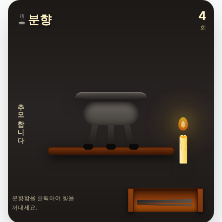
4
분향
회
추모합니다
분향함을 클릭하여 향을
꺼내세요.