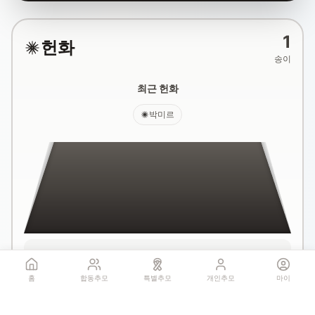
1
헌화
송이
최근 헌화
박미르
국화꽃 헌화
홈
합동추모
특별추모
개인추모
마이