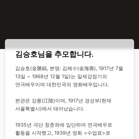
홈
합동 추모
김승호 배우
김승호
님을 추모합니다.
김승호 배우
김승호(金勝鎬, 본명: 김해수(金海壽), 1917년 7월 
13일 ~ 1968년 12월 1일)는 일제강점기의 
1917년 7월 13일
-
1968년 12월 1일
(향년 51세)
연극배우이며 대한민국의 영화배우입니다.
추모소 개설:
2025년 11월 15일
67
명 방문
본관은 강릉(江陵)이며, 1917년 경성부(현재 
서울특별시)에서 태어났습니다.
1935년 극단 청춘좌에 입단하며 연극배우로 
활동을 시작했고, 1939년 영화 <수업료>로 