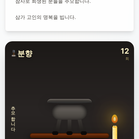
참사로 희생된 분들을 추모합니다.
참사
삼가 고인의 명복을 빕니다.
제주항공 여객기 참사 희생자 항공 사고 희생자
179
발생일:
2024
년
12
월
29
일
명의 희생자
12
분향
전라남도 무안군 무안국제공항
회
75
명 방문
추모합니다