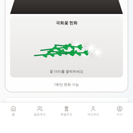
국화꽃 헌화
꽃 더미를 클릭하세요
1회만 헌화 가능
기억하기
홈
합동추모
특별추모
개인추모
마이
공유: