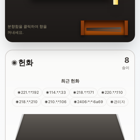
분향함을 클릭하여 향을
꺼내세요.
8
헌화
송이
최근 헌화
221.*.*.192
114.*.*.33
218.*.*.171
220.*.*.110
218.*.*.210
210.*.*.106
2406:*:*:6a69
관리자