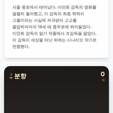
서울 종로에서 태어났다. 이만희 감독의 영화를 
영면일:
2026년 6월 23일
추모소 개설:
2026년 6월 25일
열렬히 좋아했고, 이 감독의 최종 학력이 
3
명 방문
고졸이라는 사실에 자극받아 고교를 
졸업하자마자 18세 때 충무로에 뛰어들었다. 
이만희 감독의 말기 작품에서 조감독을 맡았다. 
이 감독이 세상을 떠난 뒤에는 시나리오 작가로 
전향했다.
0
분향
회