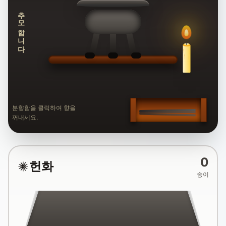
추모합니다
분향함을 클릭하여 향을
꺼내세요.
0
헌화
송이