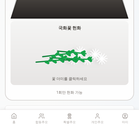
국화꽃 헌화
꽃 더미를 클릭하세요
1회만 헌화 가능
기억하기
홈
합동추모
특별추모
개인추모
마이
공유: