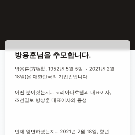
홈
합동 추모
방용훈 기업인
방용훈
님을 추모합니다.
방용훈 기업인
방용훈(方容勳, 1952년 5월 5일 ~ 2021년 2월 
18일)은 대한민국의 기업인입니다.
1952년 5월 5일
-
2021년 2월 18일
(향년 68세)
추모소 개설:
2021년 2월 18일
어떤 분이셨는지... 코리아나호텔의 대표이사, 
35,053
명 방문
조선일보 방상훈 대표이사의 동생
언제 영면하셨는지... 2021년 2월 18일, 향년 