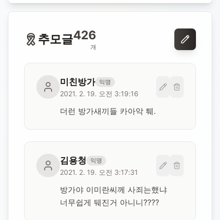
426
추모글
개
미친방가
익명
2021. 2. 19. 오전 3:19:16
더런 방가새끼들 카아악 퉤.
김용청
익명
2021. 2. 19. 오전 3:17:31
방가야 이미란씨께 사죄는했냐

너무쉽게 뒈진거 아니니????