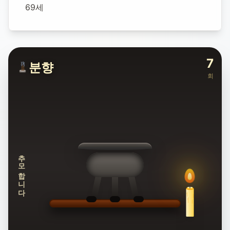
69세
7
분향
회
추모합니다