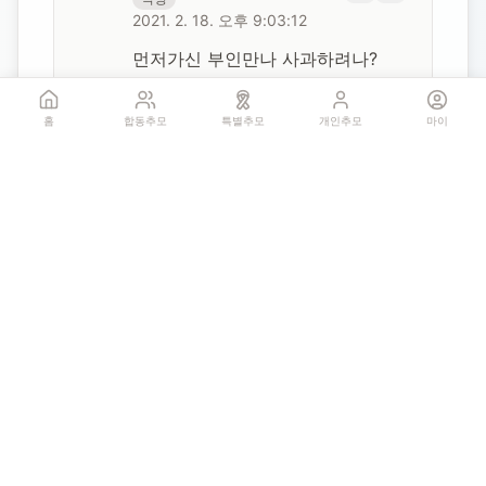
2021. 2. 18. 오후 9:03:12
먼저가신 부인만나 사과하려나?
홈
합동추모
특별추모
개인추모
마이
조선친일나쁘다
익명
2021. 2. 18. 오후 8:47:29
이승서 죄짓고도 처벌 안 받고 
갔으니 저승 지옥불에서 영원히 
회개하면서 살아라 회개할 인간도 
아니겠지만
김연수
익명
2021. 2. 18. 오후 8:32:35