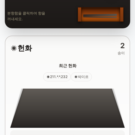
분향함을 클릭하여 향을
꺼내세요.
2
헌화
송이
최근 헌화
211.*.*.232
박미르