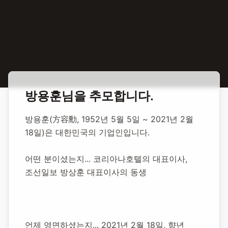
홈
합동 추모
방용훈 기업인
방용훈
님을 추모합니다.
방용훈 기업인
방용훈(方容勳, 1952년 5월 5일 ~ 2021년 2월 
18일)은 대한민국의 기업인입니다.
1952년 5월 5일
-
2021년 2월 18일
(향년 68세)
추모소 개설:
2021년 2월 18일
어떤 분이셨는지... 코리아나호텔의 대표이사, 
35,053
명 방문
조선일보 방상훈 대표이사의 동생
언제 영면하셨는지... 2021년 2월 18일, 향년 