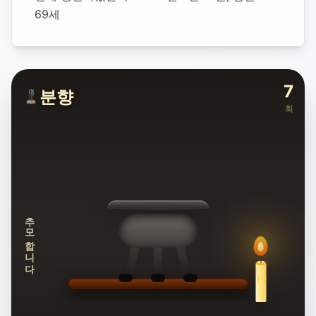
69세
7
분향
회
추모합니다