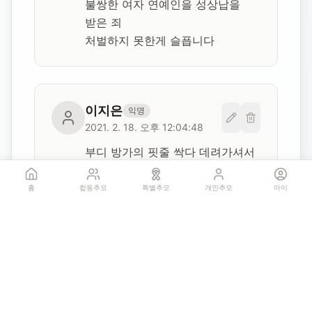
불쌍한 여자 연예인을 성상납을 
받은 죄

처벌하지 못한게 슬픕니다
이지은
익명
2021. 2. 18. 오후 12:04:48
부디 방가의 핏줄 싹다 데려가셔서 
이나라가 좀더 깨끗해지는데 
일조하심은 어떠신지

홈
합동추모
특별추모
개인추모
마이
장자연님과 이미란님이 
큰일하셨네요

쓰레기 수거해가셨으니