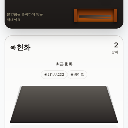
분향함을 클릭하여 향을
꺼내세요.
2
헌화
송이
최근 헌화
211.*.*.232
박미르